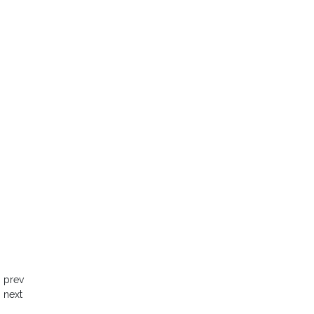
prev
next